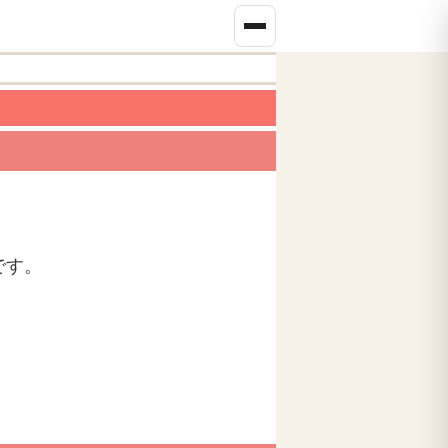
です。
。