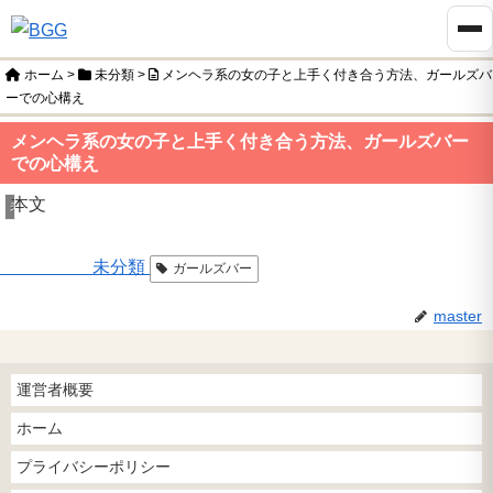
ホーム
>
未分類
>
メンヘラ系の女の子と上手く付き合う方法、ガールズバ
ーでの心構え
メンヘラ系の女の子と上手く付き合う方法、ガールズバー
での心構え
本文
未分類
未分類
ガールズバー
master
運営者概要
ホーム
プライバシーポリシー