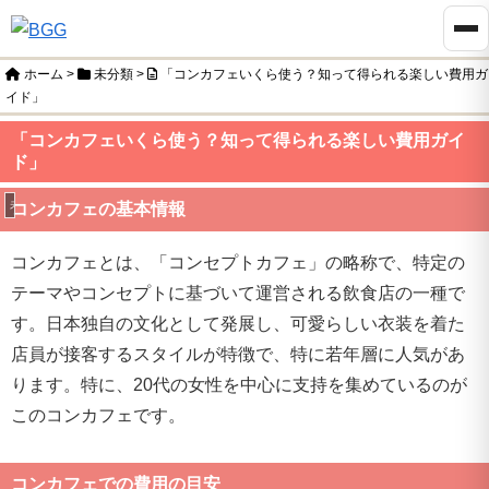
ホーム
>
未分類
>
「コンカフェいくら使う？知って得られる楽しい費用ガ
イド」
「コンカフェいくら使う？知って得られる楽しい費用ガイ
ド」
未分類
コンカフェの基本情報
コンカフェとは、「コンセプトカフェ」の略称で、特定の
テーマやコンセプトに基づいて運営される飲食店の一種で
す。日本独自の文化として発展し、可愛らしい衣装を着た
店員が接客するスタイルが特徴で、特に若年層に人気があ
ります。特に、20代の女性を中心に支持を集めているのが
このコンカフェです。
コンカフェでの費用の目安