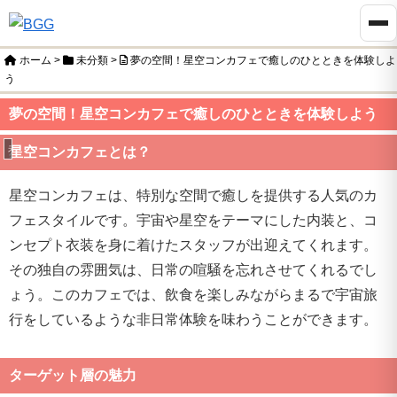
ホーム
>
未分類
>
夢の空間！星空コンカフェで癒しのひとときを体験しよ
う
夢の空間！星空コンカフェで癒しのひとときを体験しよう
未分類
星空コンカフェとは？
星空コンカフェは、特別な空間で癒しを提供する人気のカ
フェスタイルです。宇宙や星空をテーマにした内装と、コ
ンセプト衣装を身に着けたスタッフが出迎えてくれます。
その独自の雰囲気は、日常の喧騒を忘れさせてくれるでし
ょう。このカフェでは、飲食を楽しみながらまるで宇宙旅
行をしているような非日常体験を味わうことができます。
ターゲット層の魅力