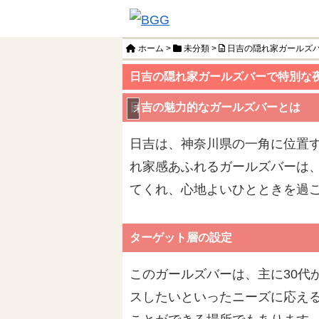
ホーム
>
未分類
>
日吉の隠れ家ガールズ
日吉の隠れ家ガールズバーで特別な
日吉の魅力的なガールズバーとは
未分類
日吉は、神奈川県の一角に位置
れ家感あふれるガールズバーは
てくれ、心地よいひとときを過
ターゲット層の設定
このガールズバーは、主に30代
スしたいといったニーズに応え