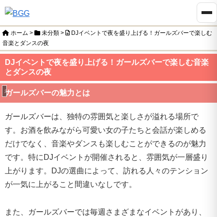
ホーム
>
未分類
>
DJイベントで夜を盛り上げる！ガールズバーで楽しむ
音楽とダンスの夜
DJイベントで夜を盛り上げる！ガールズバーで楽しむ音楽
とダンスの夜
未分類
ガールズバーの魅力とは
ガールズバーは、独特の雰囲気と楽しさが溢れる場所で
す。お酒を飲みながら可愛い女の子たちと会話が楽しめる
だけでなく、音楽やダンスも楽しむことができるのが魅力
です。特にDJイベントが開催されると、雰囲気が一層盛り
上がります。DJの選曲によって、訪れる人々のテンション
が一気に上がること間違いなしです。
また、ガールズバーでは毎週さまざまなイベントがあり、