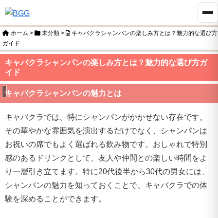
ホーム
>
未分類
>
キャバクラシャンパンの楽しみ方とは？魅力的な選び方
ガイド
キャバクラシャンパンの楽しみ方とは？魅力的な選び方ガ
イド
未分類
キャバクラシャンパンの魅力とは
キャバクラでは、特にシャンパンがかかせない存在です。
その華やかな雰囲気を演出するだけでなく、シャンパンは
お祝いの席でもよく選ばれる飲み物です。おしゃれで特別
感のあるドリンクとして、友人や仲間との楽しい時間をよ
り一層引き立てます。特に20代後半から30代の男女には、
シャンパンの魅力を知っておくことで、キャバクラでの体
験を深めることができます。