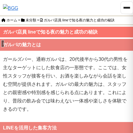
ホーム
>
未分類
>
ガルバ店員 lineで知る夜の魅力と成功の秘訣
ガルバ店員 lineで知る夜の魅力と成功の秘訣
未分類
ガルバの魅力とは
ガールズバー、通称ガルバは、20代後半から30代の男性を
主なターゲットにした飲食店の一形態です。ここでは、女
性スタッフが接客を行い、お酒を楽しみながら会話を楽し
む空間が提供されます。ガルバの最大の魅力は、スタッフ
との親密感や特別感を感じられる点にあります。これによ
り、普段の飲み会では味わえない一体感や楽しさを体験で
きるのです。
LINEを活用した集客方法