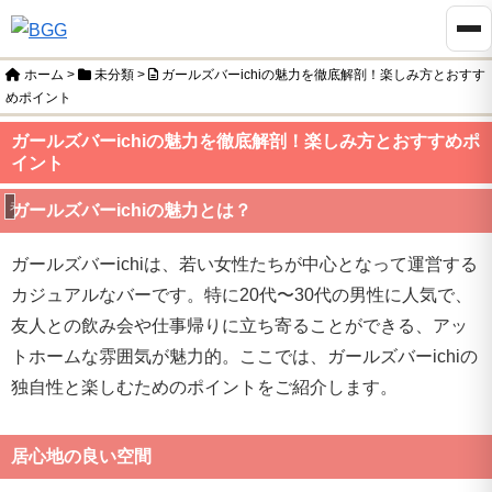
ホーム
>
未分類
>
ガールズバーichiの魅力を徹底解剖！楽しみ方とおすす
めポイント
ガールズバーichiの魅力を徹底解剖！楽しみ方とおすすめポ
イント
未分類
ガールズバーichiの魅力とは？
ガールズバーichiは、若い女性たちが中心となって運営する
カジュアルなバーです。特に20代〜30代の男性に人気で、
友人との飲み会や仕事帰りに立ち寄ることができる、アッ
トホームな雰囲気が魅力的。ここでは、ガールズバーichiの
独自性と楽しむためのポイントをご紹介します。
居心地の良い空間