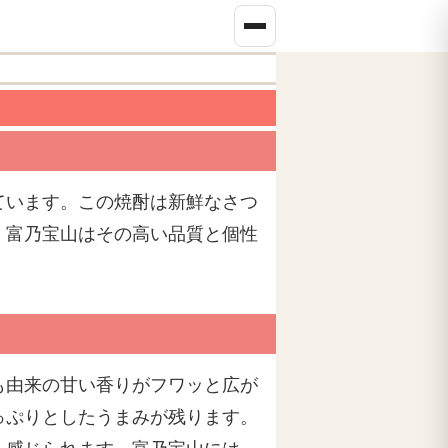
ています。この焼酎は新鮮なさつ
。富乃宝山はその高い品質と個性
も由来の甘い香りがフワッと広が
っぷりとしたうまみが残ります。