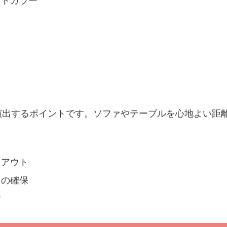
ントカラー
演出するポイントです。ソファやテーブルを心地よい距
イアウト
スの確保
計