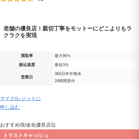
老舗の優良店！親切丁寧をモットーにどこよりもラ
クラクを実現
買取率
最大99％
振込速度
最短3分
365日年中無休
営業日
24時間受付
マイク
/
レジットに
申し込む
おすすめ現
/
金化優良店
位
トラストキャッ
/
シュ