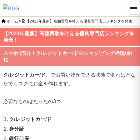
ホーム
>
【2023年最新】高額買取を叶える優良専門店ランキングを発表！
【2023年最新】高額買取を叶える優良専門店ランキングを
発表！
スマホで5分！ク
/
レジットカー
/
ドのショッ
/
ピング枠現
/
金
/
化
ク
/
レジットカー
/
ド
、でお買い物ができる状態であればどな
たでもスグにお金を作れます。
必要なものはたったの3つ
ク
/
レジットカー
/
ド
身分証
銀行口座