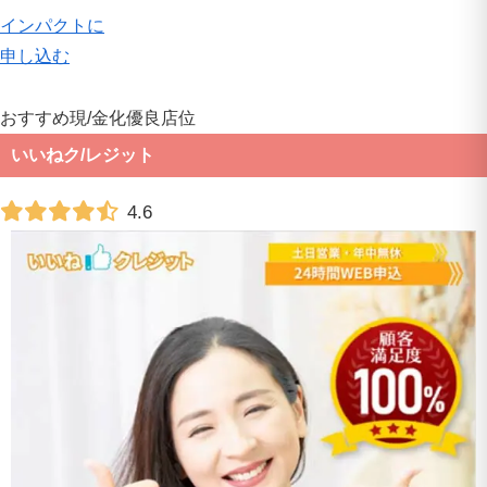
インパクトに
申し込む
おすすめ現
/
金化優良店
位
いいねク
/
レジット
4.6