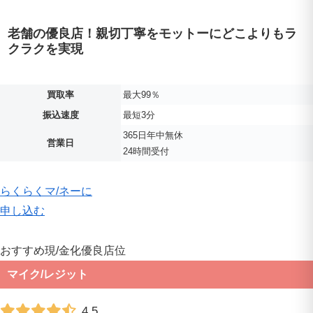
老舗の優良店！親切丁寧をモットーにどこよりもラ
クラクを実現
買取率
最大99％
振込速度
最短3分
365日年中無休
営業日
24時間受付
らくらくマ
/
ネーに
申し込む
おすすめ現
/
金化優良店
位
マイク
/
レジット
4.5