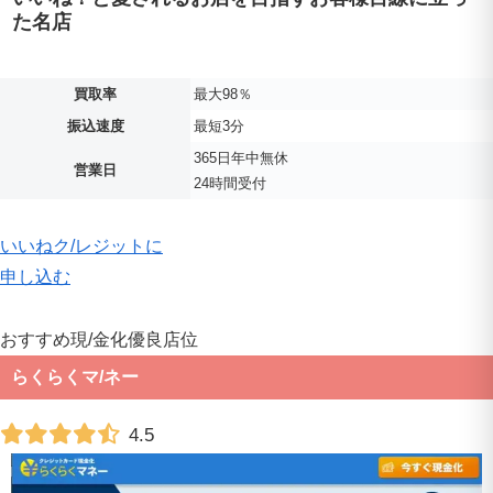
た名店
買取率
最大98％
振込速度
最短3分
365日年中無休
営業日
24時間受付
いいねク
/
レジットに
申し込む
おすすめ現
/
金化優良店
位
らくらくマ
/
ネー
4.5