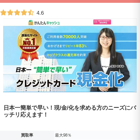
4.6
日本一簡単で早い！現
/
金
/
化を求める方のニーズにバ
ッチリ応えます！
買取率
最大98％