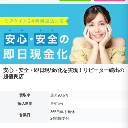
安心・安全・即日現
/
金
/
化を実現！リピーター続出の
超優良店
買取率
最大98.6％
振込速度
最短5分
365日年中無休
営業日
24時間受付